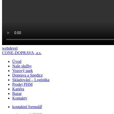
webdevel
CONE-DOPRAVA, a.s.
Úvod
Naše služby
Vozový park
Doprava a Spedice
Skladování – Logistika
Prodej PHM
Kariéra
Bazar
Kontakty
kontaktní formulář