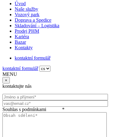
Úvod
Naše služby
Vozový park
Doprava a Spedice
Skladování – Logistika
Prodej PHM
Kariéra
Bazar
Kontakty
kontaktní formulář
kontaktní formulář
MENU
×
kontaktujte nás
Souhlas s podmínkami
GDPR
*