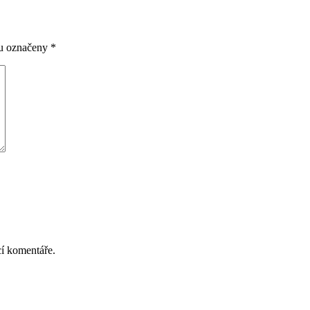
ou označeny
*
cí komentáře.