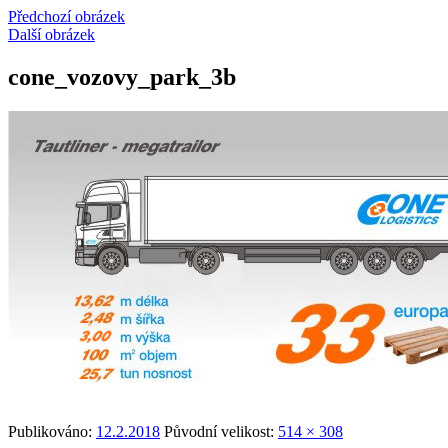
Předchozí obrázek
Další obrázek
cone_vozovy_park_3b
Publikováno:
12.2.2018
Původní velikost:
514 × 308