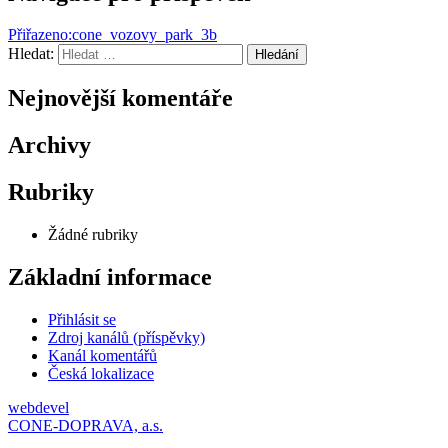
Přiřazeno:
cone_vozovy_park_3b
Hledat:
Hledání
Nejnovější komentáře
Archivy
Rubriky
Žádné rubriky
Základní informace
Přihlásit se
Zdroj kanálů (příspěvky)
Kanál komentářů
Česká lokalizace
webdevel
CONE-DOPRAVA, a.s.