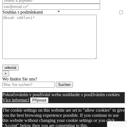
Souhlas s podmínkami
GDPR
*
odeslat
×
Wo finden Sie uns?
Suchen
Pokračováním v používání webu souhlasíte s používáním cookies
Více informací
Příjmout
The cookie settings on this website are set to "allow cookies" to give
you the best browsing experience possible. If you continue to use
this website without changing your cookie settings or you click
"Accept" below then you are consenting to this.