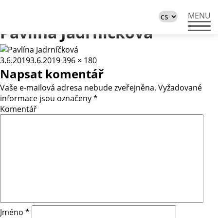
Předchozí obrázek
MENU
Další obrázek
Pavlína Jadrníčková
Publikováno:
Původní
3.6.2019
3.6.2019
396 × 180
velikost:
Napsat komentář
Vaše e-mailová adresa nebude zveřejněna.
Vyžadované
informace jsou označeny
*
Komentář
Jméno
*