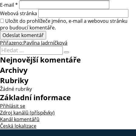
E-mail
*
Webová stránka
Uložit do prohlížeče jméno, e-mail a webovou stránku
pro budoucí komentáře.
Navigace
Přiřazeno:
Pavlína Jadrníčková
Hledat:
pro
Hledání
Nejnovější komentáře
příspěvek
Archivy
Rubriky
Žádné rubriky
Základní informace
Přihlásit se
Zdroj kanálů (příspěvky)
Kanál komentářů
Česká lokalizace