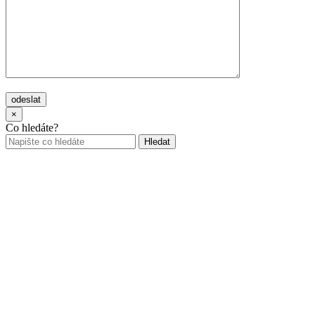
odeslat
×
Co hledáte?
Hledat