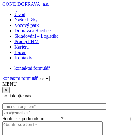
CONE-DOPRAVA, a.s.
Úvod
Naše služby
Vozový park
Doprava a Spedice
Skladování – Logistika
Prodej PHM
Kariéra
Bazar
Kontakty
kontaktní formulář
kontaktní formulář
MENU
×
kontaktujte nás
Souhlas s podmínkami
GDPR
*