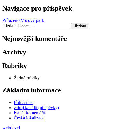
Navigace pro příspěvek
Přiřazeno:
Vozový park
Hledat:
Hledání
Nejnovější komentáře
Archivy
Rubriky
Žádné rubriky
Základní informace
Přihlásit se
Zdroj kanálů (příspěvky)
Kanál komentářů
Česká lokalizace
webdevel